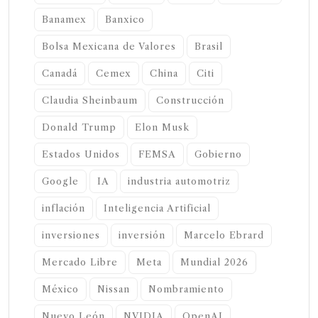
Banamex
Banxico
Bolsa Mexicana de Valores
Brasil
Canadá
Cemex
China
Citi
Claudia Sheinbaum
Construcción
Donald Trump
Elon Musk
Estados Unidos
FEMSA
Gobierno
Google
IA
industria automotriz
inflación
Inteligencia Artificial
inversiones
inversión
Marcelo Ebrard
Mercado Libre
Meta
Mundial 2026
México
Nissan
Nombramiento
Nuevo León
NVIDIA
OpenAI